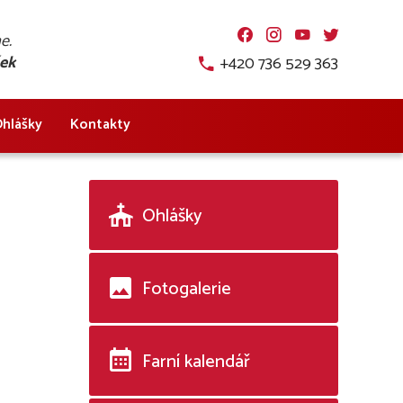
.
.
.
.
me.
šek
+420 736 529 363
hlášky
Kontakty
Ohlášky
Fotogalerie
Farní kalendář