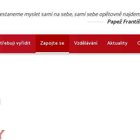
přestaneme myslet sami na sebe, sami sebe opětovně najde
Papež Franti
třebuji vyřídit
Zapojte se
Vzdělávání
Aktuality
O