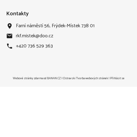
Kontakty
Farní náměstí 56, Frýdek-Místek 738 01
rkf.mistek
@
doo.cz
+420 736 529 363
Webové stránky zdarma
od
BANAN.CZ
|
Ostravski Tvorba webových stránek
|
Přihlásit se