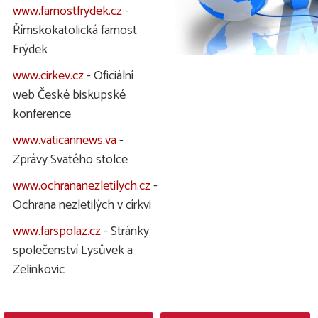
www.farnostfrydek.cz
-
Římskokatolická farnost
Frýdek
www.cirkev.cz
- Oficiální
web České biskupské
konference
www.vaticannews.va
-
Zprávy Svatého stolce
www.ochrananezletilych.cz
-
Ochrana nezletilých v církvi
www.farspolaz.cz
- Stránky
společenství Lysůvek a
Zelinkovic