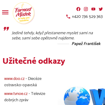
.
.
.
.
+420 736 529 363
Jedině tehdy, když přestaneme myslet sami na
sebe, sami sebe opětovně najdeme.
Papež František
Užitečné odkazy
www.doo.cz
- Diecéze
ostravsko-opavská
www.tvnoe.cz
- Televize
dobrých zpráv