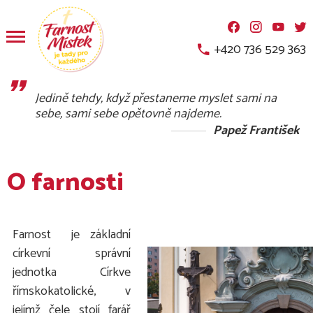
.
.
.
.
+420 736 529 363
Jedině tehdy, když přestaneme myslet sami na
sebe, sami sebe opětovně najdeme.
Papež František
O farnosti
Farnost
je základní
církevní správní
jednotka Církve
římskokatolické, v
jejímž čele stojí farář