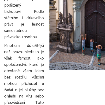
podřízený
biskupovi. Podle
státního i církevního
práva je farnost
samostatnou
právnickou osobou.
Mnohem důležitější
než právní hledisko je
však farnost jako
společenství, které je
otevřené všem lidem
bez rozdílu. Všichni
mohou přicházet a
žádat o její služby bez
ohledu na víru nebo
přesvědčení. Toto