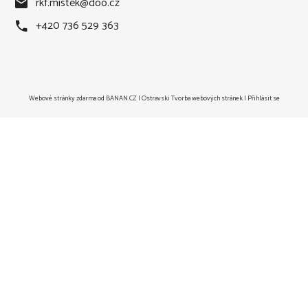
rkf.mistek
@
doo.cz
+420 736 529 363
Webové stránky zdarma
od
BANAN.CZ
|
Ostravski Tvorba webových stránek
|
Přihlásit se