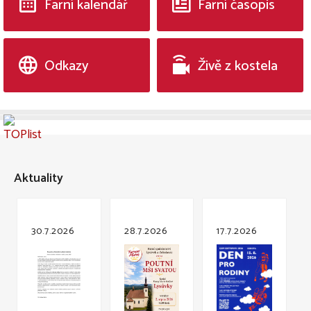
Farní kalendář
Farní časopis
Odkazy
Živě z kostela
Aktuality
30.7.2026
28.7.2026
17.7.2026